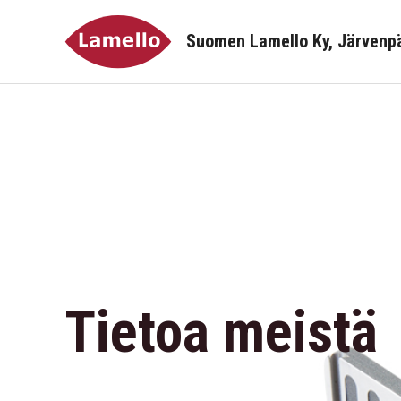
Siirry
sisältöön
Suomen Lamello Ky, Järvenp
Tietoa meistä