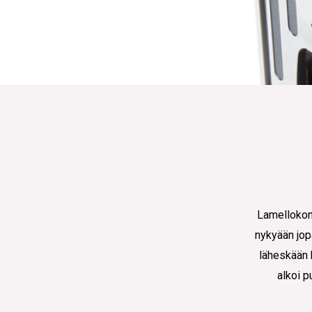
Lamellokone 
nykyään jopa
läheskään k
alkoi p