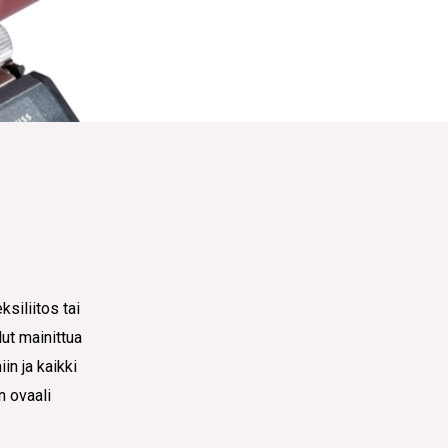
ksiliitos tai
lut mainittua
in ja kaikki
n ovaali