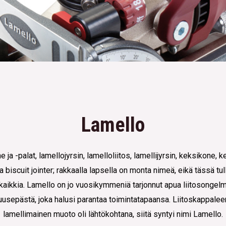
Lamello
ja -palat, lamellojyrsin, lamelloliitos, lamellijyrsin, keksikone, ke
 biscuit jointer; rakkaalla lapsella on monta nimeä, eikä tässä tul
aikkia. Lamello on jo vuosikymmeniä tarjonnut apua liitosongelmi
uusepästä, joka halusi parantaa toimintatapaansa. Liitoskappalee
lamellimainen muoto oli lähtökohtana, siitä syntyi nimi Lamello.