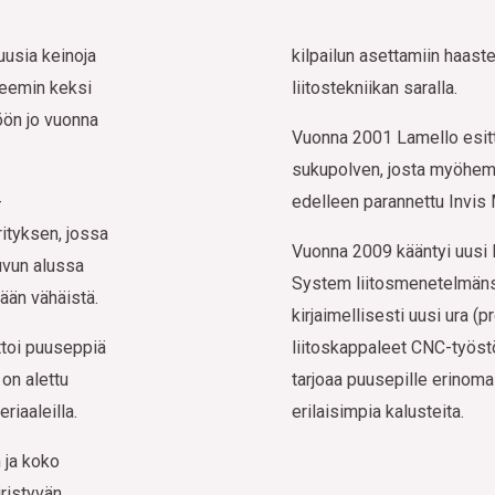
uusia keinoja
kilpailun asettamiin haaste
teemin keksi
liitostekniikan saralla.
öön jo vuonna
Vuonna 2001 Lamello esit
sukupolven, josta myöhemm
-
edelleen parannettu Invis
ityksen, jossa
Vuonna 2009 kääntyi uusi 
luvun alussa
System liitosmenetelmäns
ään vähäistä.
kirjaimellisesti uusi ura (p
ttoi puuseppiä
liitoskappaleet CNC-työst
 on alettu
tarjoaa puusepille erinom
riaaleilla.
erilaisimpia kalusteita.
 ja koko
iristyvän