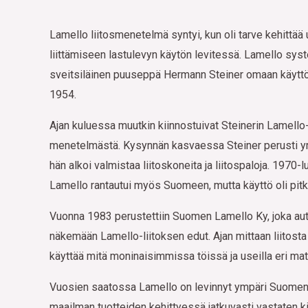
Lamello liitosmenetelmä syntyi, kun oli tarve kehittää 
liittämiseen lastulevyn käytön levitessä. Lamello sys
sveitsiläinen puuseppä Hermann Steiner omaan käytt
1954.
Ajan kuluessa muutkin kiinnostuivat Steinerin Lamello
menetelmästä. Kysynnän kasvaessa Steiner perusti yr
hän alkoi valmistaa liitoskoneita ja liitospaloja. 1970-
Lamello rantautui myös Suomeen, mutta käyttö oli pitk
Vuonna 1983 perustettiin Suomen Lamello Ky, joka au
näkemään Lamello-liitoksen edut. Ajan mittaan liitosta
käyttää mitä moninaisimmissa töissä ja useilla eri mate
Vuosien saatossa Lamello on levinnyt ympäri Suomen
maailman tuotteiden kehittyessä jatkuvasti vastaten k