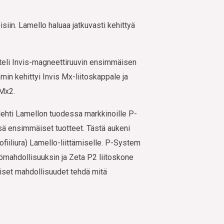
isiin. Lamello haluaa jatkuvasti kehittyä
teli Invis-magneettiruuvin ensimmäisen
in kehittyi Invis Mx-liitoskappale ja
 Mx2.
lehti Lamellon tuodessa markkinoille P-
ä ensimmäiset tuotteet. Tästä aukeni
rofiiliura) Lamello-liittämiselle. P-System
ömahdollisuuksin ja Zeta P2 liitoskone
aiset mahdollisuudet tehdä mitä