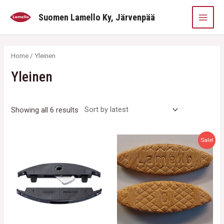
Siirry
MAI
Suomen Lamello Ky, Järvenpää
sisältöön
MEN
Home
/ Yleinen
Yleinen
Showing all 6 results
Sale!