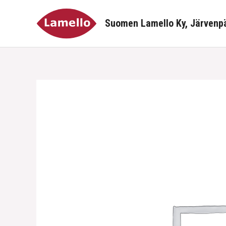
Siirry
sisältöön
Suomen Lamello Ky, Järvenp