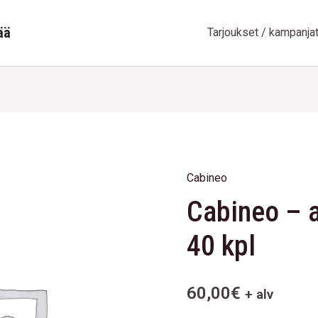
ää
Tarjoukset / kampanja
Cabineo
Cabineo
Cabineo – 
-
aloituspakkaus
40 kpl
40
kpl
quantity
60,00
€
+ alv