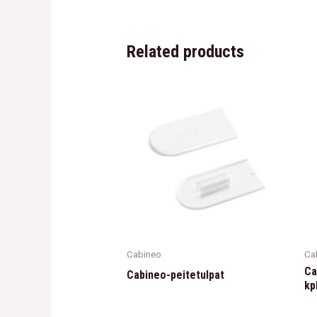
Related products
Cabineo
Ca
Ca
Cabineo-peitetulpat
kp