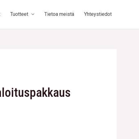
t
Tuotteet
Tietoa meistä
Yhteystiedot
aloituspakkaus