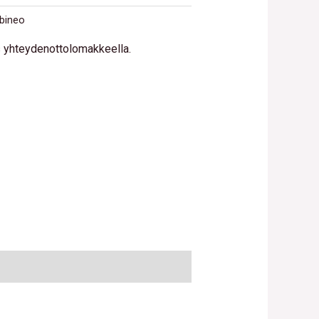
bineo
us yhteydenottolomakkeella.