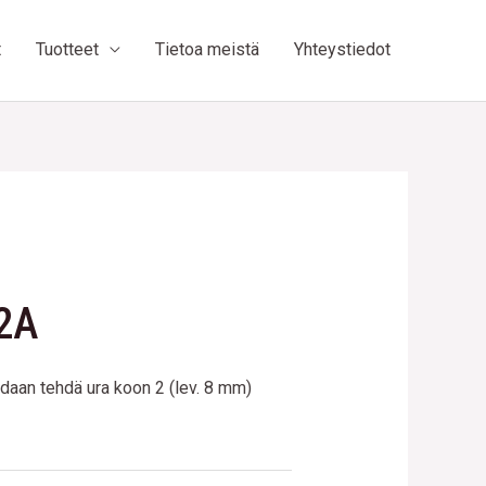
t
Tuotteet
Tietoa meistä
Yhteystiedot
2A
daan tehdä ura koon 2 (lev. 8 mm)