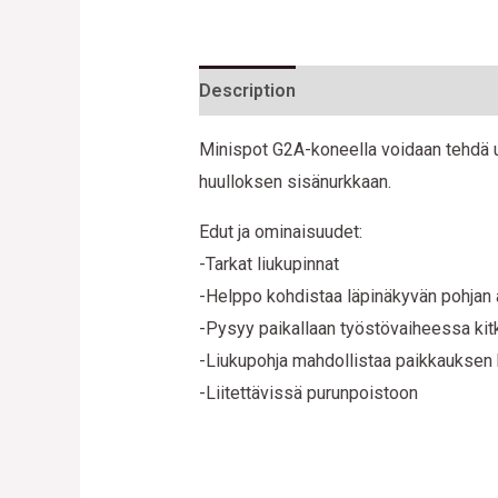
Description
Additional informatio
Minispot G2A-koneella voidaan tehdä u
huulloksen sisänurkkaan.
Edut ja ominaisuudet:
-Tarkat liukupinnat
-Helppo kohdistaa läpinäkyvän pohjan 
-Pysyy paikallaan työstövaiheessa kit
-Liukupohja mahdollistaa paikkauksen
-Liitettävissä purunpoistoon