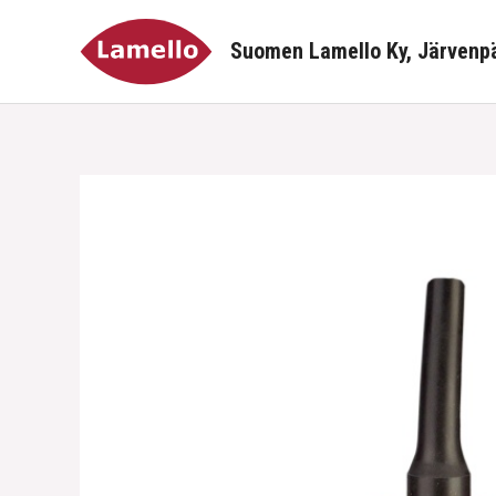
Siirry
sisältöön
Suomen Lamello Ky, Järvenp