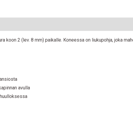
n
Reviews (0)
ra koon 2 (lev. 8 mm) paikalle. Koneessa on liukupohja, joka ma
ansiosta
kapinnan avulla
 huulloksessa