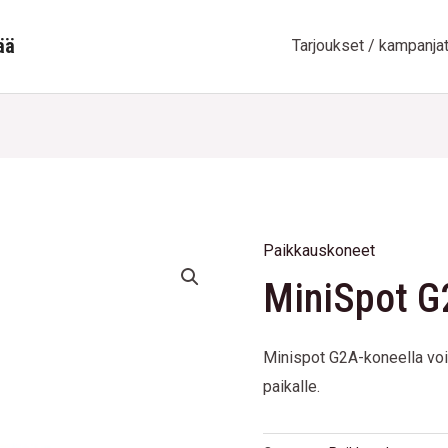
ää
Tarjoukset / kampanja
Paikkauskoneet
MiniSpot
MiniSpot G
G2A
quantity
Minispot G2A-koneella voi
paikalle.