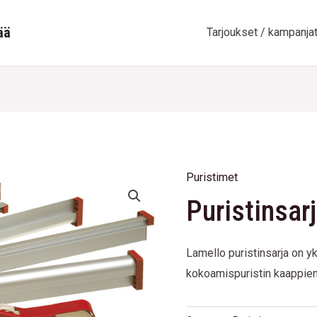
ää
Tarjoukset / kampanja
Puristimet
Puristinsarja
Puristinsar
quantity
Lamello puristinsarja on y
kokoamispuristin kaappie