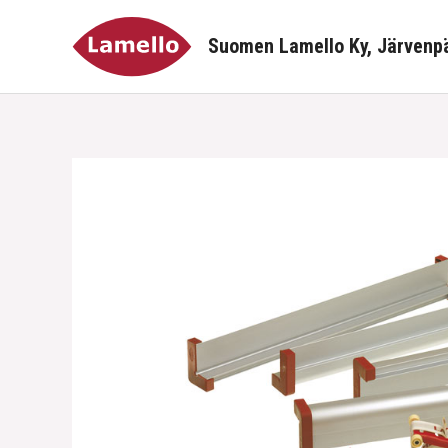
Siirry
sisältöön
Suomen Lamello Ky, Järvenp