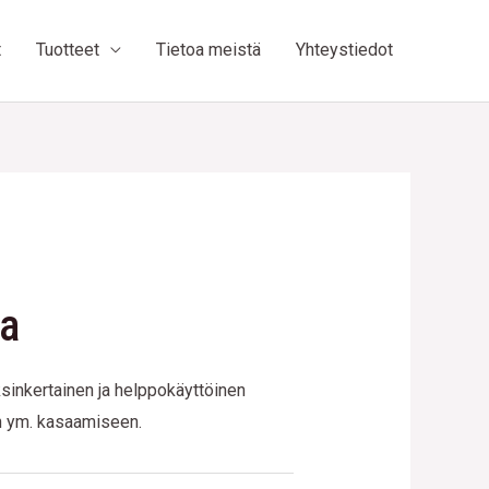
t
Tuotteet
Tietoa meistä
Yhteystiedot
ja
ksinkertainen ja helppokäyttöinen
n ym. kasaamiseen.