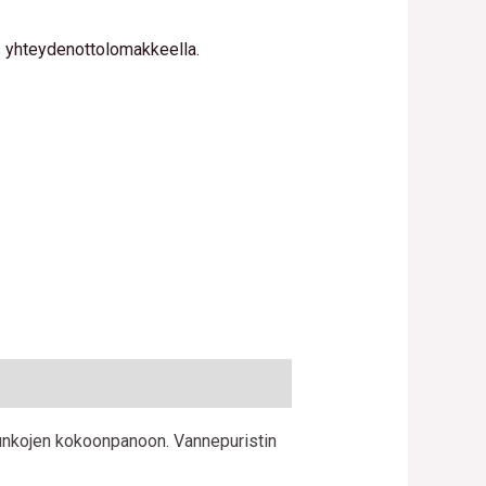
us yhteydenottolomakkeella.
runkojen kokoonpanoon. Vannepuristin