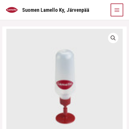
Siirry
MAI
Suomen Lamello Ky, Järvenpää
sisältöön
MEN
Servicol
quantity