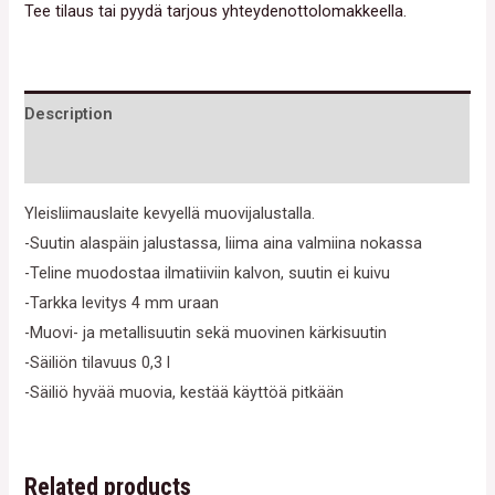
Tee tilaus tai pyydä tarjous yhteydenottolomakkeella.
Description
Reviews (0)
Yleisliimauslaite kevyellä muovijalustalla.
-Suutin alaspäin jalustassa, liima aina valmiina nokassa
-Teline muodostaa ilmatiiviin kalvon, suutin ei kuivu
-Tarkka levitys 4 mm uraan
-Muovi- ja metallisuutin sekä muovinen kärkisuutin
-Säiliön tilavuus 0,3 l
-Säiliö hyvää muovia, kestää käyttöä pitkään
Related products