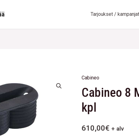
ää
Tarjoukset / kampanja
Cabineo
Cabineo
Cabineo 8 
8
M6
kpl
black
-
2000
610,00
€
+ alv
kpl