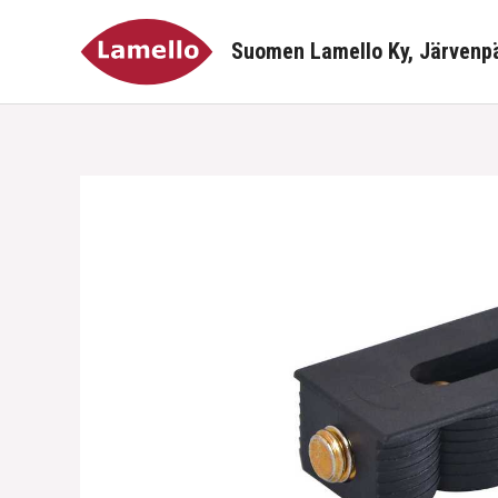
Siirry
sisältöön
Suomen Lamello Ky, Järvenp