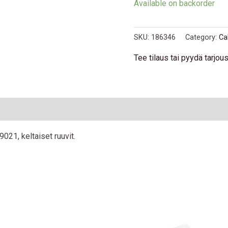
Available on backorder
quantity
SKU:
186346
Category:
Ca
Tee tilaus tai pyydä tarjo
21, keltaiset ruuvit.