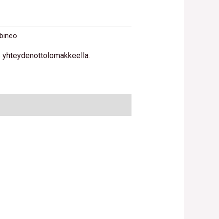
bineo
us yhteydenottolomakkeella.